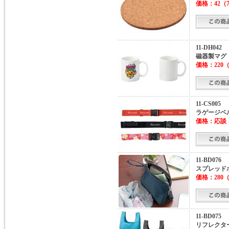
価格：
42
（
11-DH042
磁器製マグ
価格：
220
（
11-CS005
ラゲージベ
価格：
応談
11-BD076
スプレッド
価格：
280
（
11-BD075
リフレクタ