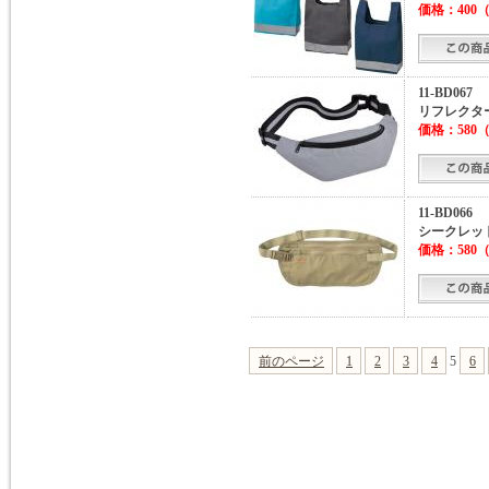
価格：
400
（
11-BD067
リフレクタ
価格：
580
（
11-BD066
シークレッ
価格：
580
（
前のページ
1
2
3
4
5
6