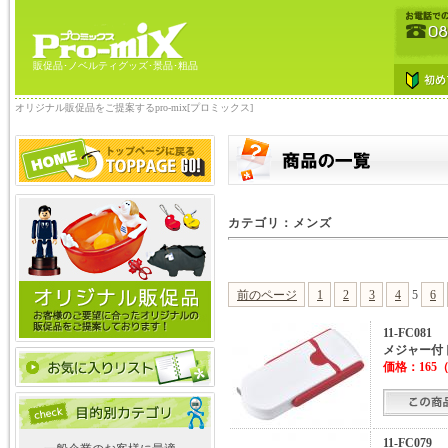
販促品･ノベルティグッズ･景品･粗品
オリジナル販促品をご提案するpro-mix[プロミックス]
カテゴリ：メンズ
前のページ
1
2
3
4
5
6
11-FC081
メジャー付
価格：
165
（
11-FC079