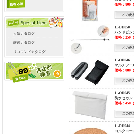
価格：
800
（
11-DH050
ハンドピン
人気カタログ
価格：
250
（
厳選カタログ
リコマンドカタログ
11-OD046
マルチツー
価格：
880
（
11-OD045
防水セカン
価格：
450
（
11-DH044
コルクコース