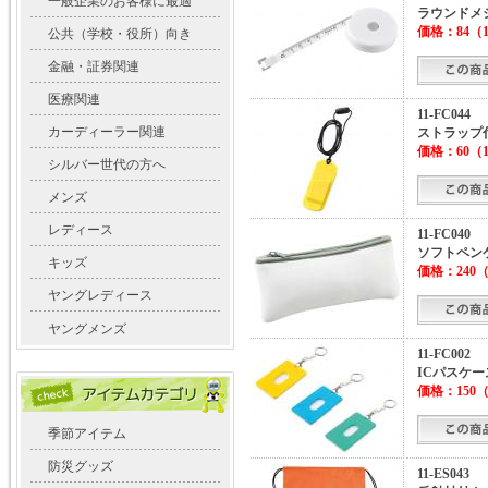
一般企業のお客様に最適
ラウンドメジ
価格：
84
（1
公共（学校・役所）向き
金融・証券関連
医療関連
11-FC044
カーディーラー関連
ストラップ
価格：
60
（1
シルバー世代の方へ
メンズ
レディース
11-FC040
ソフトペン
キッズ
価格：
240
（
ヤングレディース
ヤングメンズ
11-FC002
ICパスケー
価格：
150
（
季節アイテム
防災グッズ
11-ES043