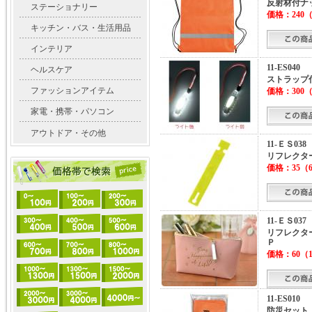
反射材付ナ
ステーショナリー
価格：
240
（
キッチン・バス・生活用品
インテリア
11-ES040
ヘルスケア
ストラップ
ファッションアイテム
価格：
300
（
家電・携帯・パソコン
アウトドア・その他
11-ＥＳ038
リフレクタ
価格：
35
（
11-ＥＳ037
リフレクタ
Ｐ
価格：
60
（1
11-ES010
防災セット