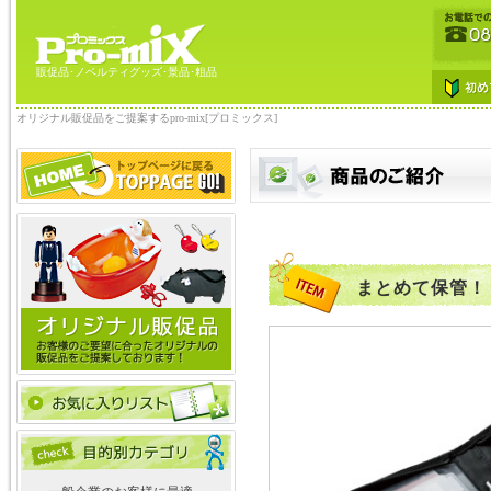
販促品･ノベルティグッズ･景品･粗品
オリジナル販促品をご提案するpro-mix[プロミックス]
まとめて保管！